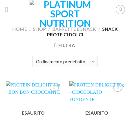
Skip
to
content
HOME
/
SHOP
/
BARRETTE E SNACK
/
SNACK
PROTEICI DOLCI
FILTRA
Aggiungi
Aggiungi
ai
ai
ESAURITO
ESAURITO
Preferiti
Preferiti